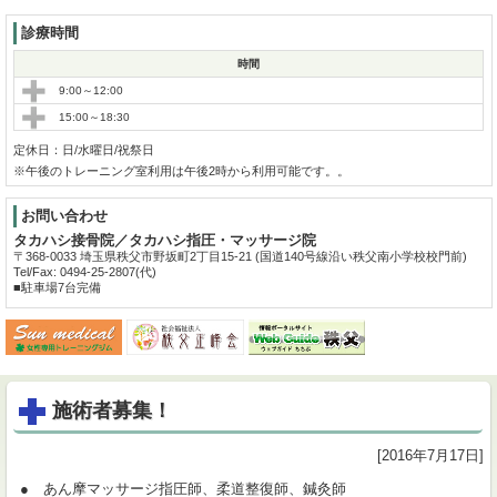
診療時間
時間
9:00～12:00
15:00～18:30
定休日：日/水曜日/祝祭日
※午後のトレーニング室利用は午後2時から利用可能です。。
お問い合わせ
タカハシ接骨院／
タカハシ指圧・マッサージ院
〒368-0033
埼玉県秩父市野坂町2丁目15-21
(国道140号線沿い秩父南小学校校門前)
Tel/Fax: 0494-25-2807(代)
■駐車場7台完備
施術者募集！
[2016年7月17日]
● あん摩マッサージ指圧師、柔道整復師、鍼灸師