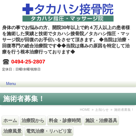
身体の事でお悩みの方、開院30年以上で約４万人以上の患者様
を施術した実績と技術でタカハシ接骨院／タカハシ指圧・マッ
サージ院が回復のお手伝いをさせて頂きます。 ◆当院は治療・
回復専門の総合治療院です◆◆当院は痛みの原因を特定して治
療を行う根本治療行っております◆
0494-25-2807
定休日：日曜/水曜/祝祭日
Menu
施術者募集！
HOME
»
お知らせ
» 施術者募集！
ホーム
治療院から
料金・診療時間
施設・治療器具
治療風景
電気治療・リハビリ室