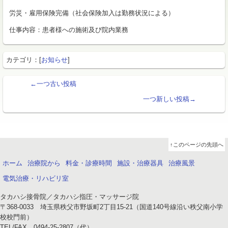
労災・雇用保険完備（社会保険加入は勤務状況による）
仕事内容：患者様への施術及び院内業務
カテゴリ：[
お知らせ
]
←一つ古い投稿
一つ新しい投稿→
↑このページの先頭へ
ホーム
治療院から
料金・診療時間
施設・治療器具
治療風景
電気治療・リハビリ室
タカハシ接骨院／タカハシ指圧・マッサージ院
〒368-0033 埼玉県秩父市野坂町2丁目15-21（国道140号線沿い秩父南小学
校校門前）
TEL/FAX 0494-25-2807（代）